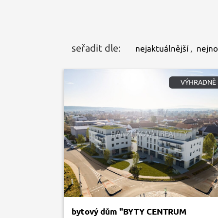
seřadit dle:
nejaktuálnější
,
nejno
VÝHRADNĚ
bytový dům "BYTY CENTRUM