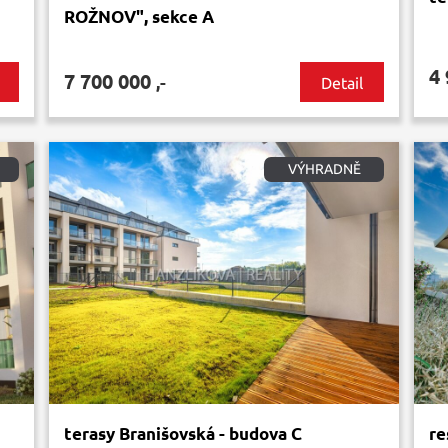
ROŽNOV", sekce A
4
7 700 000
,-
Detail
VÝHRADNĚ
terasy Branišovská - budova C
re