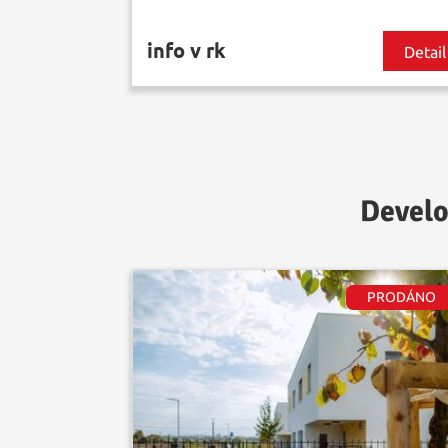
info v rk
Detail
Develo