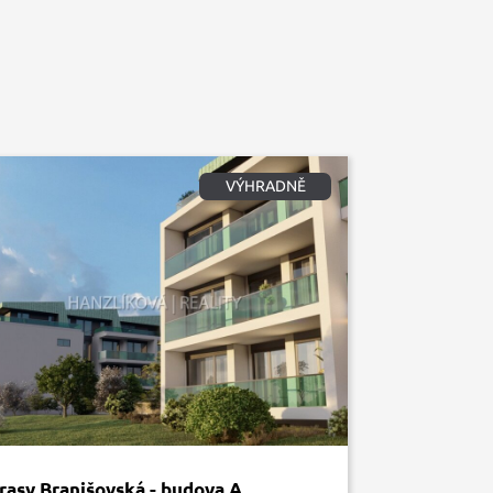
VÝHRADNĚ
rasy Branišovská - budova A