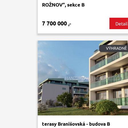
ROŽNOV", sekce B
7 700 000
,-
Detail
VÝHRADNĚ
terasy Branišovská - budova B