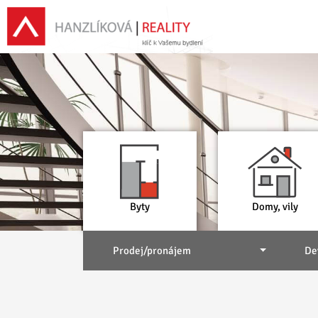
Byty
Domy, vily
Prodej/pronájem
De