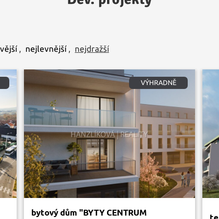
vější
,
nejlevnější
,
nejdražší
VÝHRADNĚ
bytový dům "BYTY CENTRUM
te