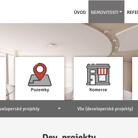
ÚVOD
NEMOVITOSTI
REFE
Pozemky
Komerce
veloperské projekty
Vše (developerské projekty)
Dev. projekty