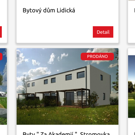
Bytový dům Lidická
Detail
Byty " Za Akademií ", Stromovka,