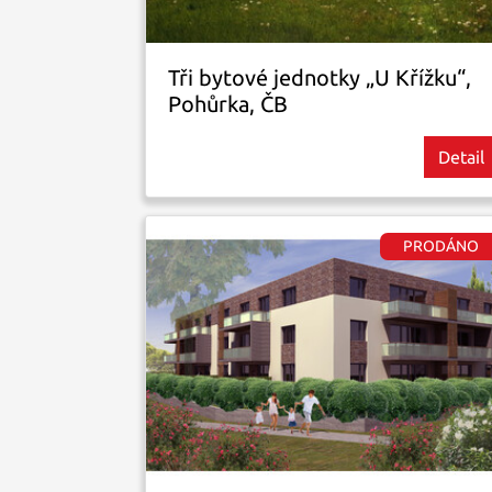
Tři bytové jednotky „U Křížku“,
Pohůrka, ČB
Detail