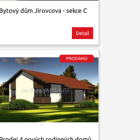
Bytový dům Jírovcova - sekce C
Detail
Prodej 4 nových rodinných domů