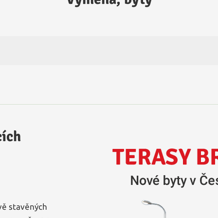
cích
vě stavěných