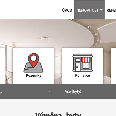
ÚVOD
NEMOVITOSTI
REFE
Pozemky
Komerce
ty
Vše (byty)
Výměna, byty