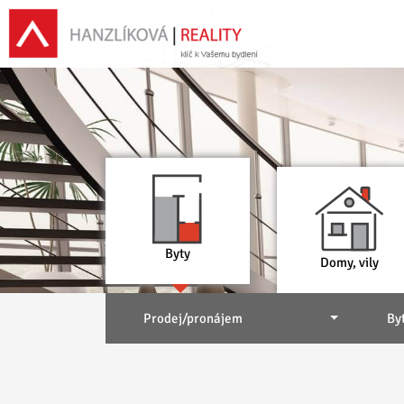
Byty
Domy, vily
Prodej/pronájem
By