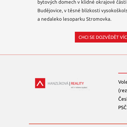
bytových domech v klidné okrajové část
Budějovice, v těsné blízkosti vysokoškols
a nedaleko lesoparku Stromovka.
CHCI SE DOZVĚDĚT VÍ
Vol
(rez
Čes
PSČ