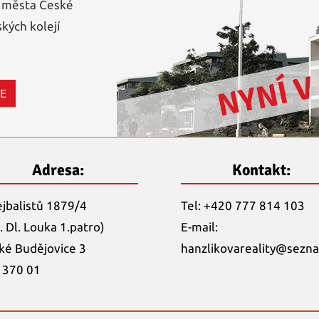
i města České
kých kolejí
CE
Adresa:
Kontakt:
ejbalistů 1879/4
Tel: +420 777 814 103
. Dl. Louka 1.patro)
E-mail:
ké Budějovice 3
hanzlikovareality@
sezna
 370 01