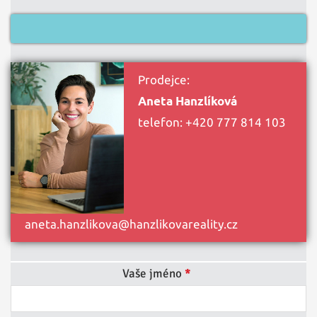
Prodejce:
Aneta Hanzlíková
telefon:
+420 777 814 103
aneta.hanzlikova@hanzlikovareality.cz
Vaše jméno
*