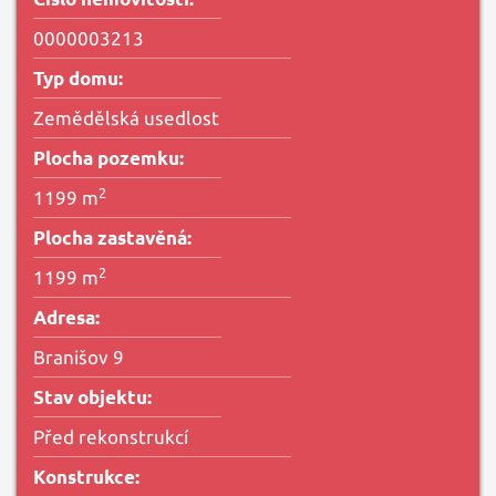
0000003213
Typ domu:
Zemědělská usedlost
Plocha pozemku:
2
1199 m
Plocha zastavěná:
2
1199 m
Adresa:
Branišov 9
Stav objektu:
Před rekonstrukcí
Konstrukce: