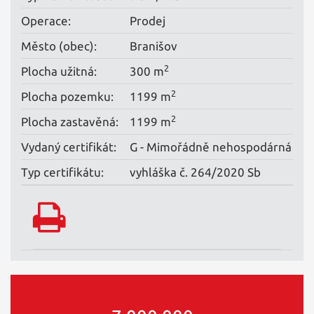
Operace:
Prodej
Město (obec):
Branišov
2
Plocha užitná:
300 m
2
Plocha pozemku:
1199 m
2
Plocha zastavěná:
1199 m
Vydaný certifikát:
G - Mimořádně nehospodárná
Typ certifikátu:
vyhláška č. 264/2020 Sb