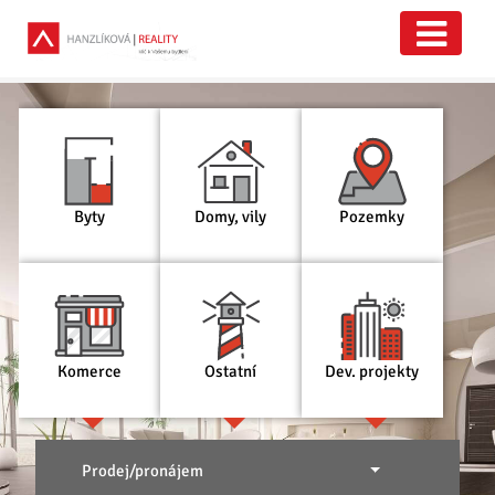
Byty
Domy, vily
Pozemky
Komerce
Ostatní
Dev. projekty
Prodej/pronájem