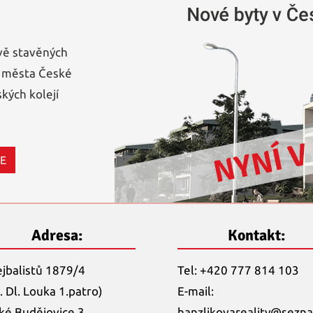
vě stavěných
i města České
kých kolejí
CE
Adresa:
Kontakt:
ejbalistů 1879/4
Tel: +420 777 814 103
. Dl. Louka 1.patro)
E-mail:
ké Budějovice 3
hanzlikovareality@
sezna