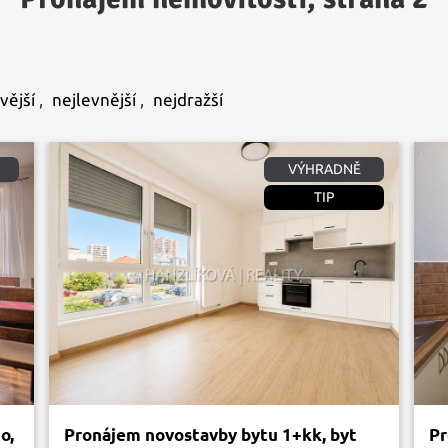
vější
,
nejlevnější
,
nejdražší
VÝHRADNĚ
TIP
o,
Pronájem novostavby bytu 1+kk, byt
Pr