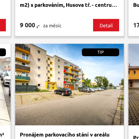
m2) s parkováním, Husova tř. - centrum
Bu
ČB
9 000
1
,-
Detail
za měsíc
TIP
m²
Pronájem parkovacího stání v areálu
Pr