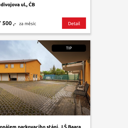
divojova ul., ČB
7 500
,-
Detail
za měsíc
TIP
onájem parkovacího stání, J.Š.Baara