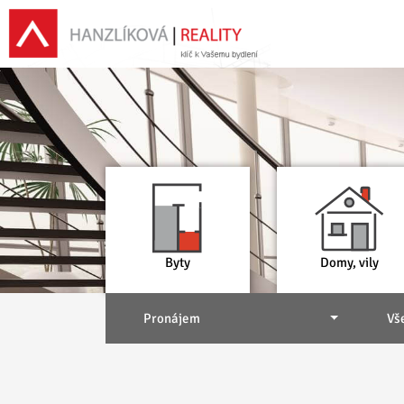
Byty
Domy, vily
Pronájem
Vš