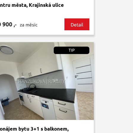
ntru města, Krajinská ulice
0 900
,-
Detail
za měsíc
TIP
onájem bytu 3+1 s balkonem,