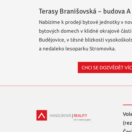
Terasy Branišovská – budova A
Nabízíme k prodeji bytové jednotky v no
bytových domech v klidné okrajové část
Budějovice, v těsné blízkosti vysokoškols
a nedaleko lesoparku Stromovka.
CHCI SE DOZVĚDĚT VÍ
Vol
(rez
Čes