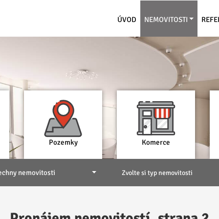
ÚVOD
NEMOVITOSTI
REFE
Pozemky
Komerce
echny nemovitosti
Zvolte si typ nemovitosti
Pronájem nemovitostí, strana 2