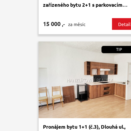
zařízeného bytu 2+1 s parkovacím
stáním, Pražská tř., ČB
15 000
,-
Detail
za měsíc
TIP
Pronájem bytu 1+1 (č.3), Dlouhá ul.,