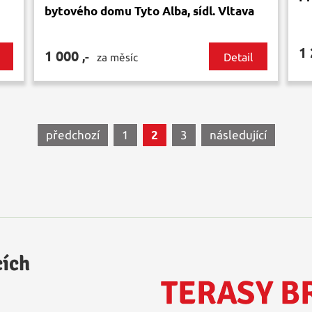
bytového domu Tyto Alba, sídl. Vltava
1
1 000
,-
Detail
za měsíc
předchozí
1
2
3
následující
cích