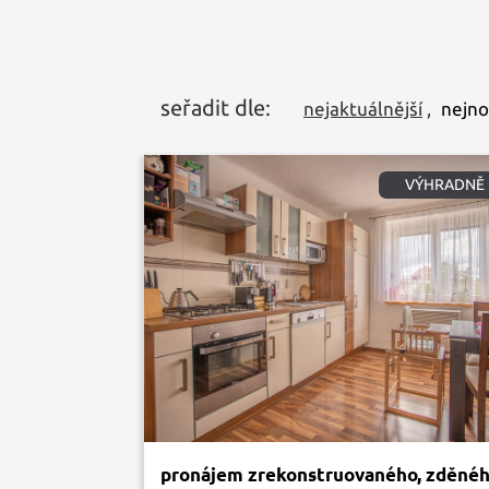
seřadit dle:
nejaktuálnější
,
nejno
VÝHRADNĚ
pronájem zrekonstruovaného, zděnéh