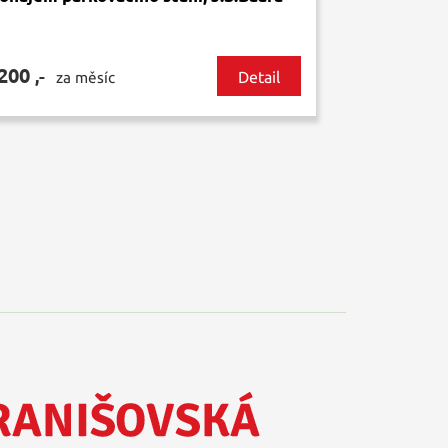
 200
,-
Detail
za měsíc