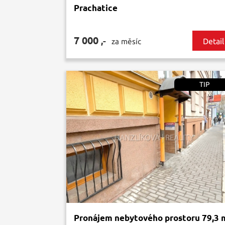
Prachatice
7 000
,-
Detail
za měsíc
TIP
Pronájem nebytového prostoru 79,3 