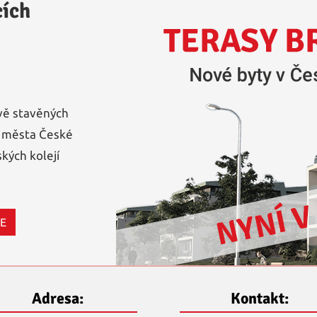
cích
vě stavěných
i města České
kých kolejí
CE
Adresa:
Kontakt: