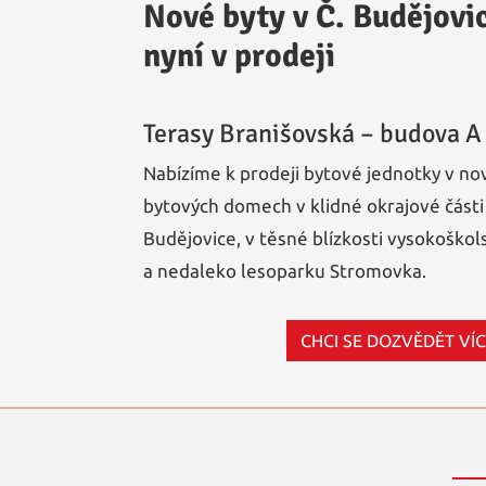
Nové byty v Č. Budějovi
nyní v prodeji
Terasy Branišovská – budova A
Nabízíme k prodeji bytové jednotky v no
bytových domech v klidné okrajové část
Budějovice, v těsné blízkosti vysokoškols
a nedaleko lesoparku Stromovka.
CHCI SE DOZVĚDĚT VÍ