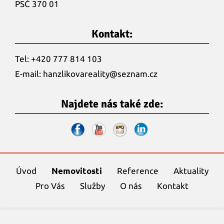
PSČ 370 01
Kontakt:
Tel: +420 777 814 103
E-mail:
hanzlikovareality@
seznam.cz
Najdete nás také zde:
Úvod
Nemovitosti
Reference
Aktuality
Pro Vás
Služby
O nás
Kontakt