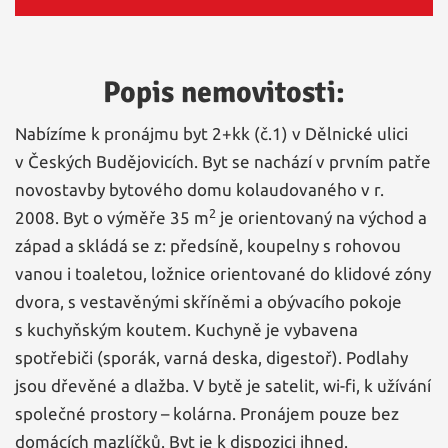
Popis nemovitosti:
Nabízíme k pronájmu byt 2+kk (č.1) v Dělnické ulici
v Českých Budějovicích. Byt se nachází v prvním patře
novostavby bytového domu kolaudovaného v r.
2
2008. Byt o výměře 35 m
je orientovaný na východ a
západ a skládá se z: předsíně, koupelny s rohovou
vanou i toaletou, ložnice orientované do klidové zóny
dvora, s vestavěnými skříněmi a obývacího pokoje
s kuchyňským koutem. Kuchyně je vybavena
spotřebiči (sporák, varná deska, digestoř). Podlahy
jsou dřevěné a dlažba. V bytě je satelit, wi-fi, k užívání
společné prostory – kolárna. Pronájem pouze bez
domácích mazlíčků. Byt je k dispozici ihned.