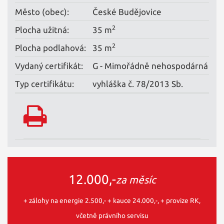
Město (obec):
České Budějovice
2
Plocha užitná:
35 m
2
Plocha podlahová:
35 m
Vydaný certifikát:
G - Mimořádně nehospodárná
Typ certifikátu:
vyhláška č. 78/2013 Sb.
12.000,-
za měsíc
+ zálohy na energie 2.500,- + kauce 24.000,-, + provize RK,
včetně právního servisu