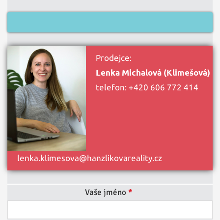
Prodejce:
Lenka Michalová (Klimešová)
telefon:
+420 606 772 414
lenka.klimesova@hanzlikovareality.cz
Vaše jméno
*