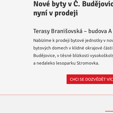
Nové byty v Č. Budějovi
nyní v prodeji
Terasy Branišovská – budova A
Nabízíme k prodeji bytové jednotky v no
bytových domech v klidné okrajové část
Budějovice, v těsné blízkosti vysokoškols
a nedaleko lesoparku Stromovka.
CHCI SE DOZVĚDĚT VÍ