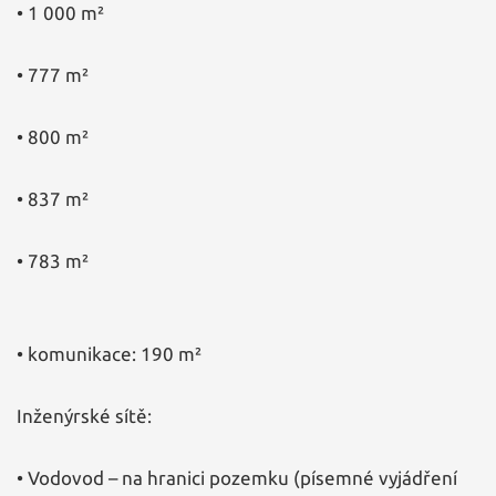
• 1 000 m²
• 777 m²
• 800 m²
• 837 m²
• 783 m²
• komunikace: 190 m²
Inženýrské sítě:
• Vodovod – na hranici pozemku (písemné vyjádření