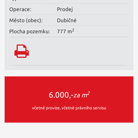
Operace:
Prodej
Město (obec):
Dubičné
2
Plocha pozemku:
777 m
2
6.000,-
za m
včetně provize, včetně právního servisu