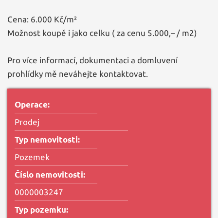
Cena: 6.000 Kč/m²
Možnost koupě i jako celku ( za cenu 5.000,– / m2)
Pro více informací, dokumentaci a domluvení
prohlídky mě neváhejte kontaktovat.
Operace:
Prodej
Typ nemovitosti:
Pozemek
Číslo nemovitosti:
0000003247
Typ pozemku: