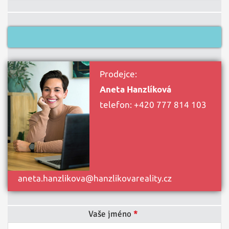
Prodejce:
Aneta Hanzlíková
telefon:
+420 777 814 103
aneta.hanzlikova@hanzlikovareality.cz
Vaše jméno
*