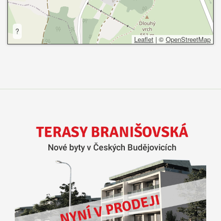
?
Leaflet
|
©
OpenStreetMap